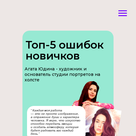
Топ-5 ошибок
новичков
Агата Юдина - художник и
основатель студии портретов на
холсте
Назад
“ Каждая моя работа
— это не просто изображение,
а отражение души и характера
человека. Я верю, что искусство
способно передать эмоции
и создать атмосферу, которая
будет радовать вас каждый
день.”