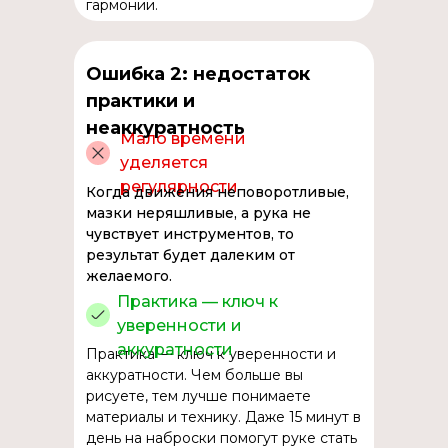
гармонии.
Ошибка 2: недостаток
практики и
неаккуратность
Мало времени
уделяется
регулярности
Когда движения неповоротливые,
мазки неряшливые, а рука не
чувствует инструментов, то
результат будет далеким от
желаемого.
Практика — ключ к
уверенности и
аккуратности
Практика — ключ к уверенности и
аккуратности. Чем больше вы
рисуете, тем лучше понимаете
материалы и технику. Даже 15 минут в
день на наброски помогут руке стать