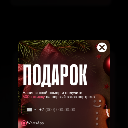
Напиши свой номер и получите
500р скидку
на первый заказ портрета
+7
WhatsApp